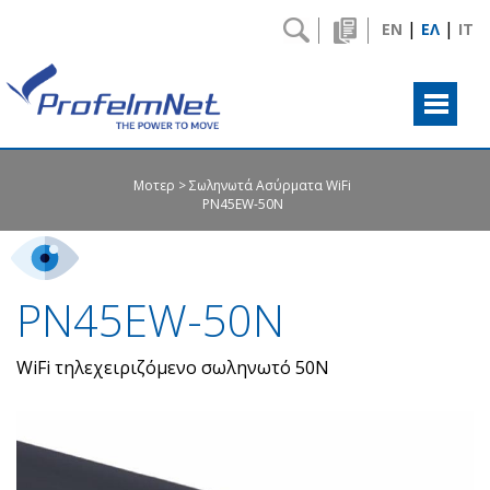
|
|
EN
ΕΛ
IT
Μοτερ
Σωληνωτά Ασύρματα WiFi
PN45EW-50Ν
PN45EW-50Ν
WiFi τηλεχειριζόμενο σωληνωτό 50Ν