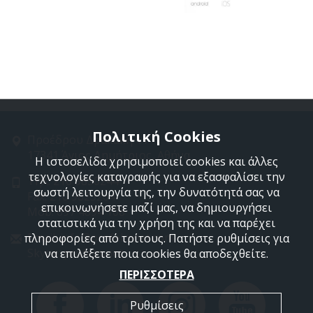
Πολιτική Cookies
Προέδρου Δρακάκη 11
17341 Άγιος Δημήτριος, Αθήνα
Η ιστοσελίδα χρησιμοποιεί cookies και άλλες
τεχνολογίες καταγραφής για να εξασφαλίσει την
Τηλ: 210 9850244
σωστή λειτουργία της, την δυνατότητά σας να
Fax: 210 9823264
επικοινωνήσετε μαζί μας, να δημιουργήσει
Mob: 697 4894 108
στατιστικά για την χρήση της και να παρέχει
Email: info@profelmnet.com
πληροφορίες από τρίτους. Πατήστε ρυθμίσεις για
Skype: profelmnet
να επιλέξετε ποια cookies θα αποδεχθείτε.
ΠΕΡΙΣΣΟΤΕΡΑ
Ρυθμίσεις