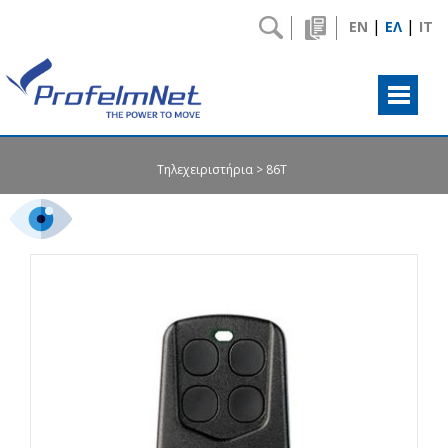
|
|
EN
ΕΛ
IT
Τηλεχειριστήρια
86T