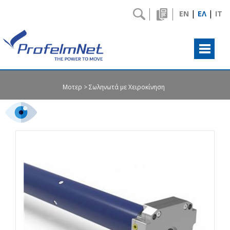
|
|
EN
ΕΛ
IT
Μοτερ
Σωληνωτά με Χειροκίνηση