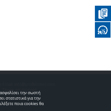
Email: info@profelmnet.com
Skype: profelmnet
εξασφαλίσει την σωστή
ει στατιστικά για την
λέξετε ποια cookies θα