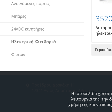
Ανοιγόμενες πόρτες
352
Μπάρες
Αυτοματ
24VDC κινητήρες
ηλεκτρι
Ηλεκτρική Κλειδαριά
Περισσότ
Φώτων
Προέδρου Δρακάκη 11
17341 Άγιος Δημήτριος, Αθήνα
Η ιστοσελίδα χρησιμο
λειτουργία της, την 
χρήση της και να παρέ