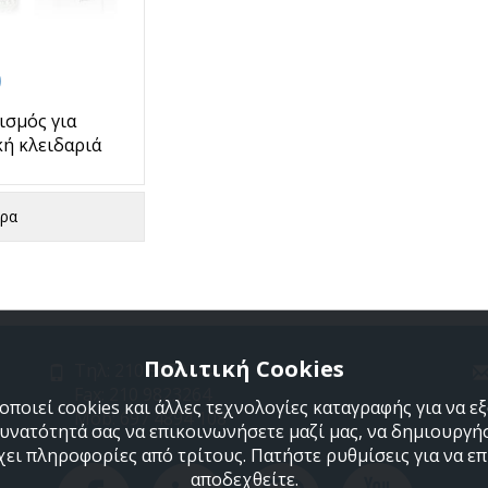
0
ισμός για
κή κλειδαριά
ερα
Πολιτική Cookies
Τηλ: 210 9850244
Fax: 210 9823264
ποιεί cookies και άλλες τεχνολογίες καταγραφής για να 
Mob: 697 4894 108
δυνατότητά σας να επικοινωνήσετε μαζί μας, να δημιουργήσ
χει πληροφορίες από τρίτους. Πατήστε ρυθμίσεις για να επι
αποδεχθείτε.