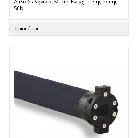
Απλό Σωληνωτό Μοτέρ Ελεγχόμενης Ροπής
50Ν
Περισσότερα