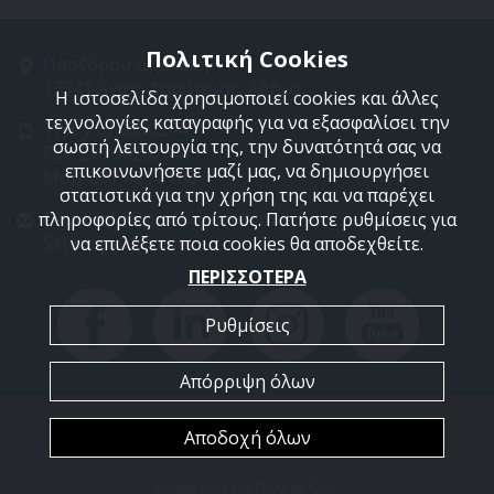
Πολιτική Cookies
Προέδρου Δρακάκη 11
17341 Άγιος Δημήτριος, Αθήνα
Η ιστοσελίδα χρησιμοποιεί cookies και άλλες
τεχνολογίες καταγραφής για να εξασφαλίσει την
Τηλ: 210 9850244
σωστή λειτουργία της, την δυνατότητά σας να
Fax: 210 9823264
επικοινωνήσετε μαζί μας, να δημιουργήσει
Mob: 697 4894 108
στατιστικά για την χρήση της και να παρέχει
Email: info@profelmnet.com
πληροφορίες από τρίτους. Πατήστε ρυθμίσεις για
Skype: profelmnet
να επιλέξετε ποια cookies θα αποδεχθείτε.
ΠΕΡΙΣΣΟΤΕΡΑ
Ρυθμίσεις
Απόρριψη όλων
Copyright © 2026 ProfelmNet.
Αποδοχή όλων
Όροι χρήσης
|
Πολιτική Cookies
Powered by
PowerSite
.