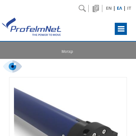
|
|
EN
ΕΛ
IT
Μοτερ