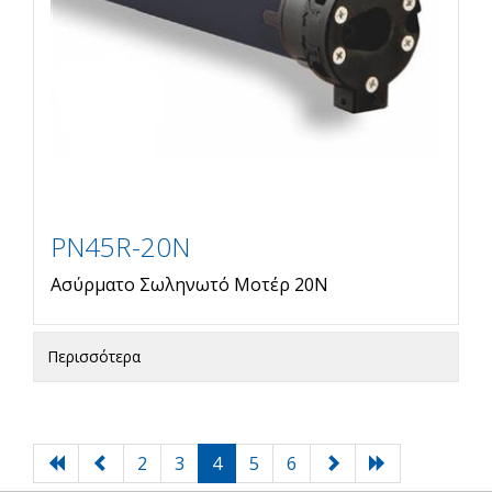
PN45R-20N
Ασύρματο Σωληνωτό Μοτέρ 20Ν
Περισσότερα
2
3
4
5
6