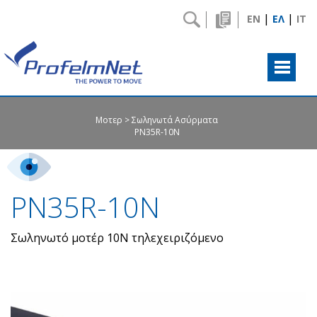
|
|
EN
ΕΛ
IT
Μοτερ
Σωληνωτά Ασύρματα
PN35R-10N
PN35R-10N
Σωληνωτό μοτέρ 10Ν τηλεχειριζόμενο