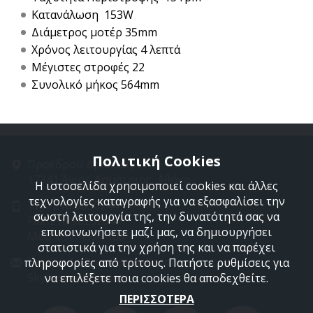
Κατανάλωση 153W
Διάμετρος μοτέρ 35mm
Χρόνος λειτουργίας 4 λεπτά
Μέγιστες στροφές 22
Συνολικό μήκος 564mm
Πολιτική Cookies
Προέδρου Δρακάκη 11
17341 Άγιος Δημήτριος, Αθήνα
Η ιστοσελίδα χρησιμοποιεί cookies και άλλες
τεχνολογίες καταγραφής για να εξασφαλίσει την
Τηλ: 210 9850244
σωστή λειτουργία της, την δυνατότητά σας να
Fax: 210 9823264
επικοινωνήσετε μαζί μας, να δημιουργήσει
Mob: 697 4894 108
στατιστικά για την χρήση της και να παρέχει
Email: info@profelmnet.com
πληροφορίες από τρίτους. Πατήστε ρυθμίσεις για
Skype: profelmnet
να επιλέξετε ποια cookies θα αποδεχθείτε.
ΠΕΡΙΣΣΟΤΕΡΑ