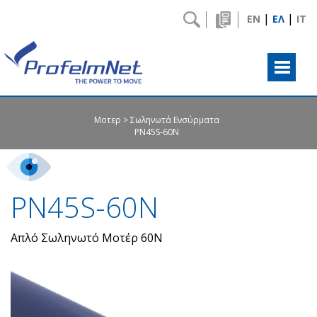
|
|
EN
ΕΛ
IT
Μοτερ
Σωληνωτά Ενσύρματα
PN45S-60N
PN45S-60N
Απλό Σωληνωτό Μοτέρ 60Ν