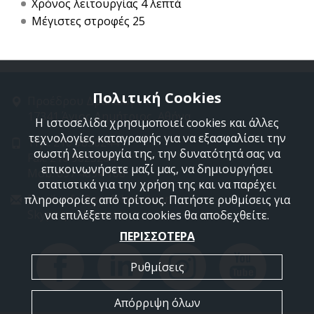
Χρόνος λειτουργίας 4 λεπτά
Μέγιστες στροφές 25
Πολιτική Cookies
Προέδρου Δρακάκη 11
17341 Άγιος Δημήτριος, Αθήνα
Η ιστοσελίδα χρησιμοποιεί cookies και άλλες
τεχνολογίες καταγραφής για να εξασφαλίσει την
Τηλ: 210 9850244
σωστή λειτουργία της, την δυνατότητά σας να
Fax: 210 9823264
επικοινωνήσετε μαζί μας, να δημιουργήσει
Mob: 697 4894 108
στατιστικά για την χρήση της και να παρέχει
Email: info@profelmnet.com
πληροφορίες από τρίτους. Πατήστε ρυθμίσεις για
Skype: profelmnet
να επιλέξετε ποια cookies θα αποδεχθείτε.
ΠΕΡΙΣΣΟΤΕΡΑ
Ρυθμίσεις
Απόρριψη όλων