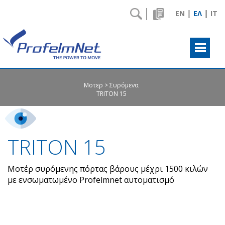
|
|
EN
ΕΛ
IT
Μοτερ
Συρόμενα
TRITON 15
TRITON 15
Μοτέρ συρόμενης πόρτας βάρους μέχρι 1500 κιλών
με ενσωματωμένο Profelmnet αυτοματισμό