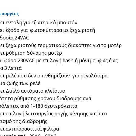
τουργίες
ει εντολή για εξωτερικό μπουτόν
τει έξοδο για φωτοκύτταρα με ξεχωριστή
δοσία 24VAC
ει ξεχωριστούς τερματικούς διακόπτες για το μοτέρ
τει ρύθμιση δύναμης μοτέρ
ι φάρο 230VAC με επιλογή flash ή μόνιμο φως έως
α 3 λεπτά
ει ρελέ που δεν σπινθηρίζουν για μεγαλύτερα
ια ζωής των ρελέ
ει Διπλό αυτόματο κλείσιμο
ότητα ρύθμισης χρόνου διαδρομής ανά
ρόλεπτο, από 1-180 δευτερόλεπτα
ει επιλογή λειτουργίας αργής κίνησης κατά το
τισμό της διαδρομής
ει αντιπαρασιτικά φίλτρα