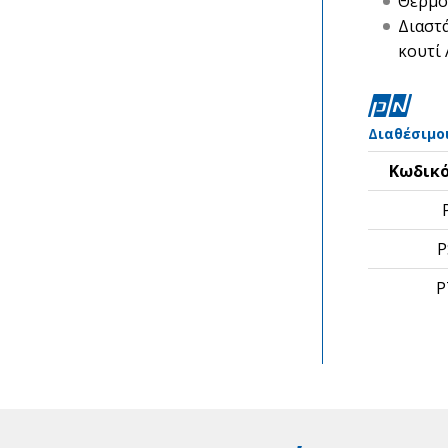
Θερμο
Διαστ
κουτί
Διαθέσιμο
Κωδικό
P
P