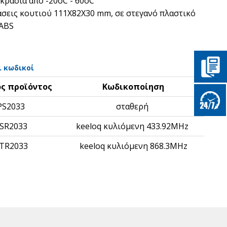
κρασία από -20oC - 60oC
άσεις κουτιού 111Χ82Χ30 mm, σε στεγανό πλαστικό
 ABS
ι κωδικοί
ς προϊόντος
Κωδικοποίηση
PS2033
σταθερή
SR2033
keeloq κυλιόμενη 433.92MHz
TR2033
keeloq κυλιόμενη 868.3ΜΗz