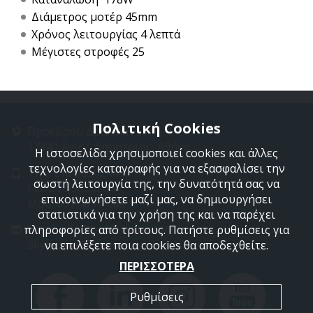
Διάμετρος μοτέρ 45mm
Χρόνος λειτουργίας 4 λεπτά
Μέγιστες στροφές 25
Πολιτική Cookies
Προέδρου Δρακάκη 11
17341 Άγιος Δημήτριος, Αθήνα
Η ιστοσελίδα χρησιμοποιεί cookies και άλλες
τεχνολογίες καταγραφής για να εξασφαλίσει την
Τηλ: 210 9850244
σωστή λειτουργία της, την δυνατότητά σας να
Fax: 210 9823264
επικοινωνήσετε μαζί μας, να δημιουργήσει
Mob: 697 4894 108
στατιστικά για την χρήση της και να παρέχει
Email: info@profelmnet.com
πληροφορίες από τρίτους. Πατήστε ρυθμίσεις για
Skype: profelmnet
να επιλέξετε ποια cookies θα αποδεχθείτε.
ΠΕΡΙΣΣΟΤΕΡΑ
Ρυθμίσεις