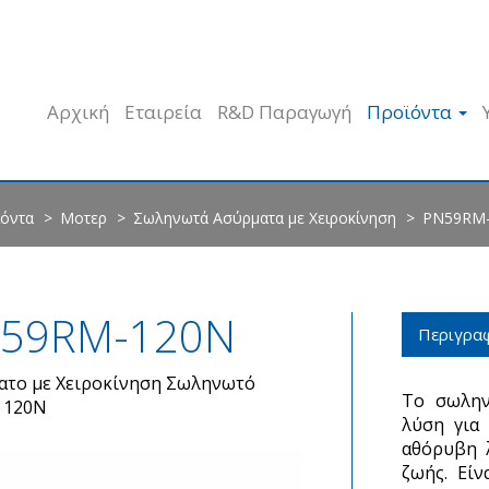
Αρχική
Εταιρεία
R&D Παραγωγή
Προϊόντα
όντα
Μοτερ
Σωληνωτά Ασύρματα με Χειροκίνηση
PN59RM
59RM-120N
Περιγρα
ατο με Χειροκίνηση Σωληνωτό
Το σωλην
 120Ν
λύση για
αθόρυβη λ
ζωής. Είν