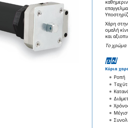
καθημερ
επαγγελμα
Υποστηρίζ
Χάρη στην
ομαλή κίν
και αξιοπι
Το χρώμα τ
Κύρια χαρ
Ροπή 
Ταχύτ
Καταν
Διάμε
Χρόνος
Μέγισ
Συνολ