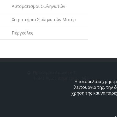
Αυτοματισμοί Σωληνωτών
Χειριστήρια Σωληνωτών Μοτέρ
Πέργκολες
Προέδρου Δρακάκη 11
17341 Άγιος Δημήτριος, Αθήνα
Η ιστοσελίδα χρησιμο
λειτουργία της, την 
χρήση της και να παρέ