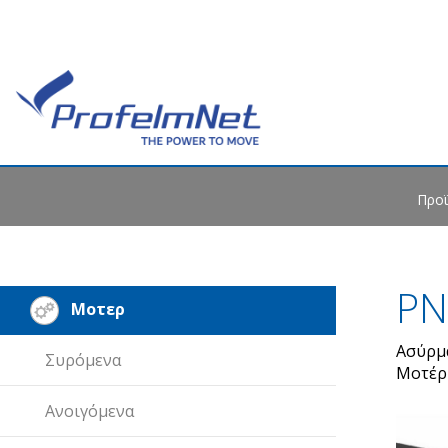
Προϊ
PN
Μοτερ
Ασύρμ
Συρόμενα
Μοτέρ
Ανοιγόμενα