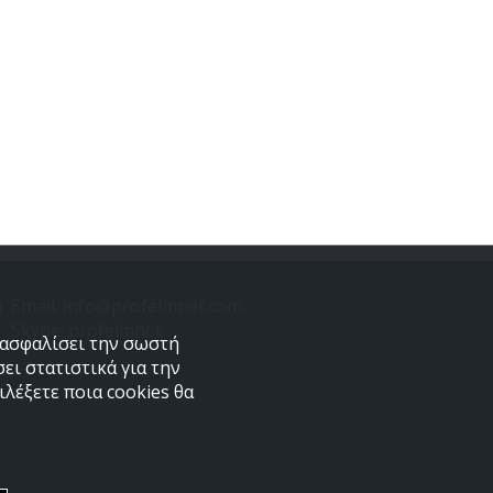
Email: info@profelmnet.com
Skype: profelmnet
εξασφαλίσει την σωστή
ει στατιστικά για την
λέξετε ποια cookies θα