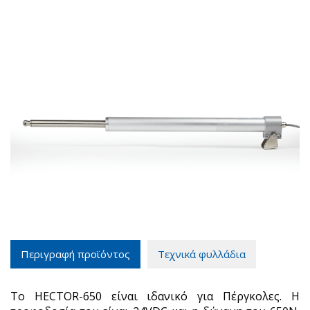
Περιγραφή προϊόντος
Τεχνικά φυλλάδια
Το HECTOR-650 είναι ιδανικό για Πέργκολες. Η