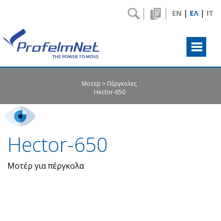
|
|
EN
ΕΛ
IT
Μοτερ
Πέργκολες
Hector-650
Hector-650
Μοτέρ για πέργκολα