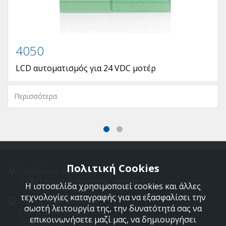
4050
LCD αυτοματισμός για 24 VDC μοτέρ
Περισσότερα
Πολιτική Cookies
Προέδρου Δρακάκη 11
17341 Άγιος Δημήτριος, Αθήνα
Η ιστοσελίδα χρησιμοποιεί cookies και άλλες
τεχνολογίες καταγραφής για να εξασφαλίσει την
Τηλ: 210 9850244
σωστή λειτουργία της, την δυνατότητά σας να
Fax: 210 9823264
επικοινωνήσετε μαζί μας, να δημιουργήσει
Mob: 697 4894 108