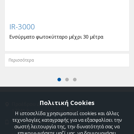
IR-3000
Ενσύρματο φωτοκύτταρο μέχρι 30 μέτρα
Περισσότερα
Πολιτική Cookies
Προέδρου Δρακάκη 11
17341 Άγιος Δημήτριος, Αθήνα
Η ιστοσελίδα χρησιμοποιεί cookies και άλλες
τεχνολογίες καταγραφής για να εξασφαλίσει την
Τηλ: 210 9850244
σωστή λειτουργία της, την δυνατότητά σας να
Fax: 210 9823264
επικοινωνήσετε μαζί μας, να δημιουργήσει