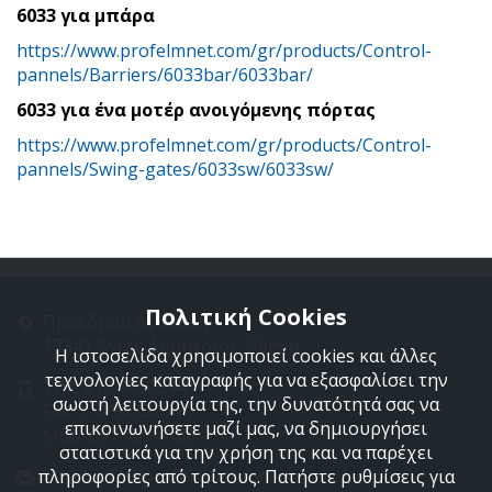
6033 για μπάρα
https://www.profelmnet.com/gr/products/Control-
pannels/Barriers/6033bar/6033bar/
6033 για ένα μοτέρ ανοιγόμενης πόρτας
https://www.profelmnet.com/gr/products/Control-
pannels/Swing-gates/6033sw/6033sw/
Πολιτική Cookies
Προέδρου Δρακάκη 11
17341 Άγιος Δημήτριος, Αθήνα
Η ιστοσελίδα χρησιμοποιεί cookies και άλλες
τεχνολογίες καταγραφής για να εξασφαλίσει την
Τηλ: 210 9850244
σωστή λειτουργία της, την δυνατότητά σας να
Fax: 210 9823264
επικοινωνήσετε μαζί μας, να δημιουργήσει
Mob: 697 4894 108
στατιστικά για την χρήση της και να παρέχει
Email: info@profelmnet.com
πληροφορίες από τρίτους. Πατήστε ρυθμίσεις για