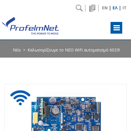
|
|
EN
ΕΛ
IT
Νέα
Καλωσορίζουμε το ΝΕΟ WiFi αυτοματισμό 6033!