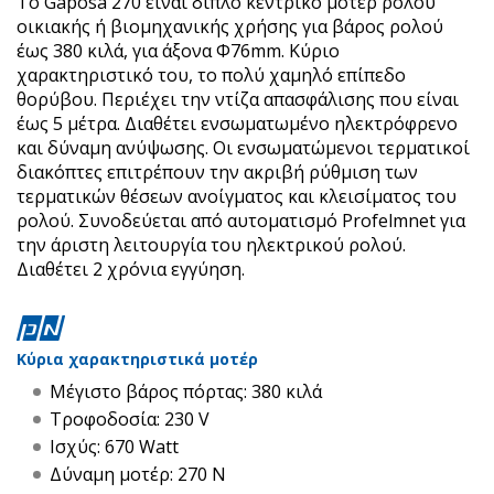
Το Gaposa 270 είναι διπλό κεντρικό μοτέρ ρολού
οικιακής ή βιομηχανικής χρήσης για βάρος ρολού
έως 380 κιλά, για άξονα Φ76mm.
Κύριο
χαρακτηριστικό του, το πολύ χαμηλό επίπεδο
θορύβου.
Περιέχει την ντίζα απασφάλισης που είναι
έως 5 μέτρα. Διαθέτει ενσωματωμένο ηλεκτρόφρενο
και δύναμη ανύψωσης. Οι ενσωματώμενοι τερματικοί
διακόπτες επιτρέπουν την ακριβή ρύθμιση των
τερματικών θέσεων ανοίγματος και κλεισίματος του
ρολού. Συνοδεύεται από αυτοματισμό Profelmnet για
την άριστη λειτουργία του ηλεκτρικού ρολού.
Διαθέτει 2 χρόνια εγγύηση.
Κύρια χαρακτηριστικά μοτέρ
Μέγιστο βάρος πόρτας: 380 κιλά
Τροφοδοσία: 230 V
Ισχύς: 670 Watt
Δύναμη μοτέρ: 270 Ν