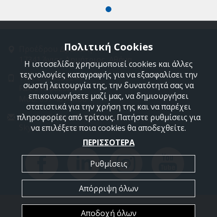
Πολιτική Cookies
Προέδρου Δρακάκη 11
17341 Άγιος Δημήτριος, Αθήνα
Η ιστοσελίδα χρησιμοποιεί cookies και άλλες
τεχνολογίες καταγραφής για να εξασφαλίσει την
Τηλ: 210 9850244
σωστή λειτουργία της, την δυνατότητά σας να
Fax: 210 9823264
επικοινωνήσετε μαζί μας, να δημιουργήσει
Mob: 697 4894 108
στατιστικά για την χρήση της και να παρέχει
Email: info@profelmnet.com
πληροφορίες από τρίτους. Πατήστε ρυθμίσεις για
Skype: profelmnet
να επιλέξετε ποια cookies θα αποδεχθείτε.
ΠΕΡΙΣΣΟΤΕΡΑ
Ρυθμίσεις
Απόρριψη όλων
Copyright © 2026 ProfelmNet.
Αποδοχή όλων