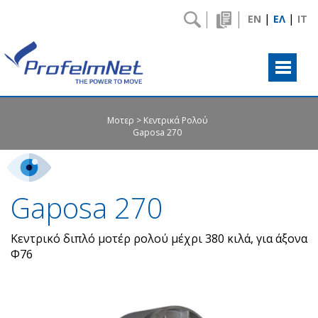
|
|
EN
ΕΛ
IT
Μοτερ
Κεντρικά Ρολού
Gaposa 270
Gaposa 270
Κεντρικό διπλό μοτέρ ρολού μέχρι 380 κιλά, για άξονα
Φ76