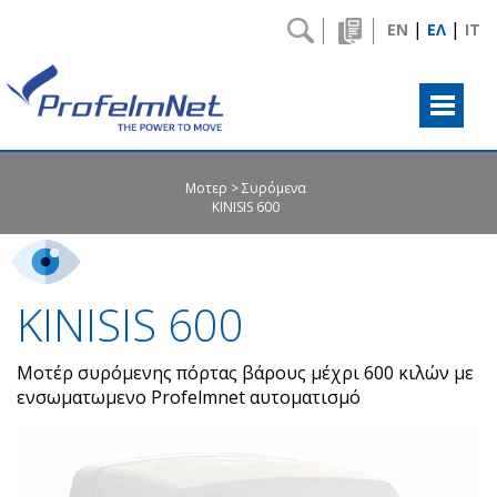
|
|
EN
ΕΛ
IT
Μοτερ
Συρόμενα
KINISIS 600
KINISIS 600
Μοτέρ συρόμενης πόρτας βάρους μέχρι 600 κιλών με
ενσωματωμενο Profelmnet αυτοματισμό