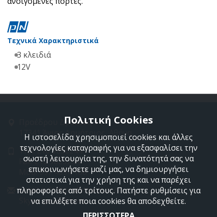
ανοιγόμενες πόρτες.
Τεχνικά Χαρακτηριστικά
3 κλειδιά
12V
Πολιτική Cookies
Προέδρου Δρακάκη 11
17341 Άγιος Δημήτριος, Αθήνα
Η ιστοσελίδα χρησιμοποιεί cookies και άλλες
τεχνολογίες καταγραφής για να εξασφαλίσει την
Τηλ: 210 9850244
σωστή λειτουργία της, την δυνατότητά σας να
Fax: 210 9823264
επικοινωνήσετε μαζί μας, να δημιουργήσει
Mob: 697 4894 108
στατιστικά για την χρήση της και να παρέχει
Email: info@profelmnet.com
πληροφορίες από τρίτους. Πατήστε ρυθμίσεις για
Skype: profelmnet
να επιλέξετε ποια cookies θα αποδεχθείτε.
ΠΕΡΙΣΣΟΤΕΡΑ