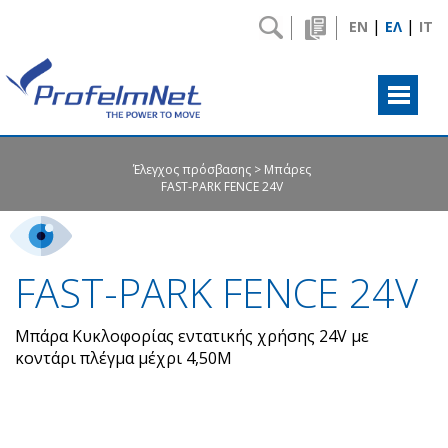
|
|
EN
ΕΛ
IT
Έλεγχος πρόσβασης
Μπάρες
FAST-PARK FENCE 24V
FAST-PARK FENCE 24V
Μπάρα Κυκλοφορίας εντατικής χρήσης 24V με
κοντάρι πλέγμα μέχρι 4,50Μ