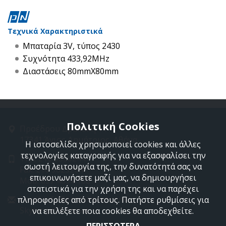
Τεχνικά Χαρακτηριστικά
Μπαταρία 3V, τύπος 2430
Συχνότητα 433,92MHz
Διαστάσεις 80mmX80mm
Πολιτική Cookies
Προέδρου Δρακάκη 11
17341 Άγιος Δημήτριος, Αθήνα
Η ιστοσελίδα χρησιμοποιεί cookies και άλλες
τεχνολογίες καταγραφής για να εξασφαλίσει την
Τηλ: 210 9850244
σωστή λειτουργία της, την δυνατότητά σας να
Fax: 210 9823264
επικοινωνήσετε μαζί μας, να δημιουργήσει
Mob: 697 4894 108
στατιστικά για την χρήση της και να παρέχει
Email: info@profelmnet.com
πληροφορίες από τρίτους. Πατήστε ρυθμίσεις για
Skype: profelmnet
να επιλέξετε ποια cookies θα αποδεχθείτε.